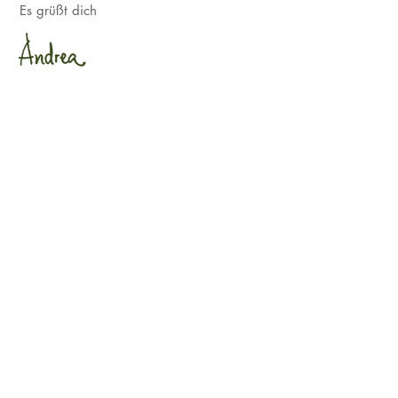
Es grüßt dich
Kontakt
Andrea Klauke
Email:
andrea.klauke@posteo.de
Kontakt & Anmeldung
Info
Termine
Infos für Teilnehmer
Impressum
|
Datenschutz
|
Disclaimer